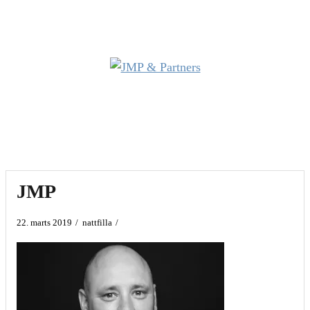
Videre
til
indhold
JMP
22. marts 2019
nattfilla